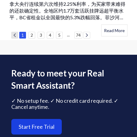
拿大央行连续第六次维持2.25%利率，为买家带来难得
的还款确定性。全地区约1.7万套活跃挂牌远超平衡水
平，BC省租金以全国最快的5.3%跌幅回落。菲沙河谷
基准价已较峰值低26%，观望已久的首次
Read More
...
1
2
3
4
5
74
Ready to meet your Real
Smart Assistant?
✓ No setup fee. ✓ No credit card required. ✓
Cancel anytime.
Start Free Trial