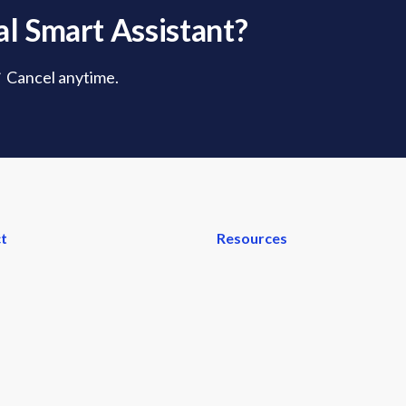
l Smart Assistant?
✓ Cancel anytime.
t
Resources
ew
FAQs
User Guide
tes
Invite & Earn
ools
Teams and Brokerages
®
ools
MLS
Data for Web Designer