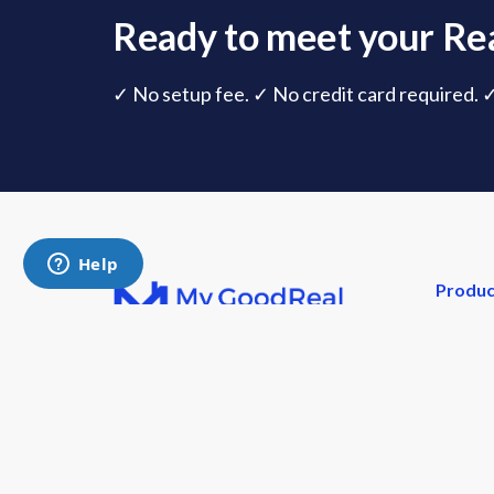
Ready to meet your Rea
✓ No setup fee. ✓ No credit card required. 
Produc
Overvi
Follow us on:
Pricing
Templa
Buyer T
Seller T