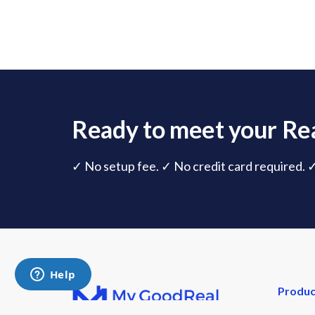
Ready to meet your Rea
✓ No setup fee. ✓ No credit card required. 
Produc
Overvi