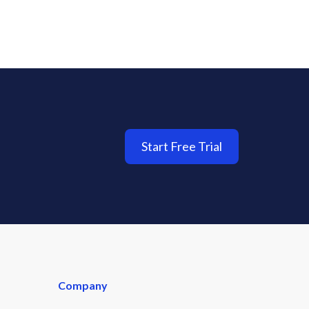
Start Free Trial
Company
Why My GoodReal?