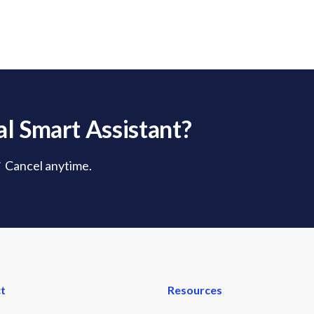
l Smart Assistant?
✓ Cancel anytime.
t
Resources
ew
FAQs