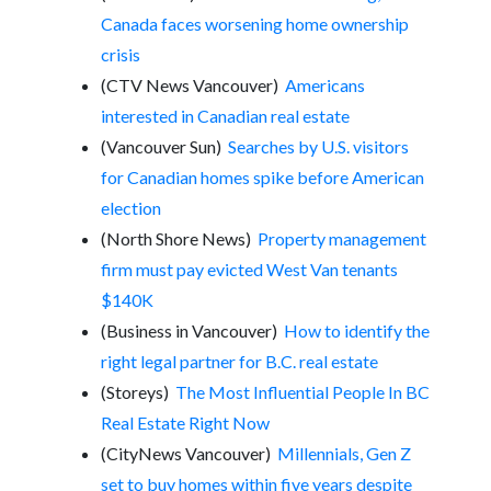
Canada faces worsening home ownership
crisis
(CTV News Vancouver)
Americans
interested in Canadian real estate
(Vancouver Sun)
Searches by U.S. visitors
for Canadian homes spike before American
election
(North Shore News)
Property management
firm must pay evicted West Van tenants
$140K
(Business in Vancouver)
How to identify the
right legal partner for B.C. real estate
(Storeys)
The Most Influential People In BC
Real Estate Right Now
(CityNews Vancouver)
Millennials, Gen Z
set to buy homes within five years despite