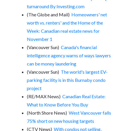
turnaround By Investing.com
(The Globe and Mail)
Homeowners' net
worth vs. renters' and the Home of the
Week: Canadian real estate news for
November 1
(Vancouver Sun)
Canada's financial
intelligence agency warns of ways lawyers
can be money laundering
(Vancouver Sun)
The world's largest EV-
parking facility is in this Burnaby condo
project
(RE/MAX News)
Canadian Real Estate:
What to Know Before You Buy
(North Shore News)
West Vancouver falls
75% short on new housing targets
(CTV News)
With condos not selling,