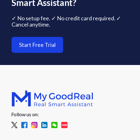
Smart Assistant?
✓ No setup fee. ✓ No credit card required. ✓
Cancel anytime.
Start Free Trial
Follow us on: