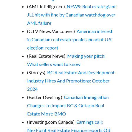
(AML Intelligence)
NEWS: Real estate giant
JLL hit with fine by Canadian watchdog over
AML failure
(CTV News Vancouver)
American interest
in Canadian real estate peaks ahead of U.S.
election: report
(Real Estate News)
Making your pitch:
What sellers want to know
(Storeys)
BC Real Estate And Development
Industry Hires And Promotions: October
2024
(Better Dwelling)
Canadian Immigration
Changes To Impact BC & Ontario Real
Estate Most: BMO
(Investing.com Canada)
Earnings call:
NexPoint Real Estate Finance reports Q3