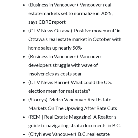
(Business in Vancouver)
Vancouver real
estate markets set to normalize in 2025,
says CBRE report
(CTV News Ottawa)
Positive movement' in
Ottawa's real estate market in October with
home sales up nearly 50%
(Business in Vancouver)
Vancouver
developers struggle with wave of
insolvencies as costs soar
(CTV News Barrie)
What could the U.S.
election mean for real estate?
(Storeys)
Metro Vancouver Real Estate
Markets On The Upswing After Rate Cuts
(REM | Real Estate Magazine)
A Realtor’s
guide to navigating strata documents in B.C.
(CityNews Vancouver)
B.C. real estate