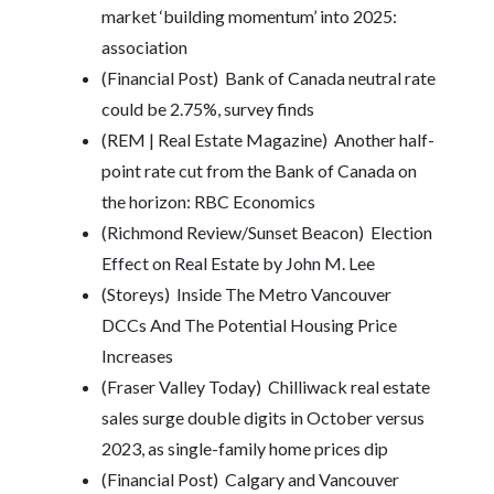
market ‘building momentum’ into 2025:
association
(Financial Post)
Bank of Canada neutral rate
could be 2.75%, survey finds
(REM | Real Estate Magazine)
Another half-
point rate cut from the Bank of Canada on
the horizon: RBC Economics
(Richmond Review/Sunset Beacon)
Election
Effect on Real Estate by John M. Lee
(Storeys)
Inside The Metro Vancouver
DCCs And The Potential Housing Price
Increases
(Fraser Valley Today)
Chilliwack real estate
sales surge double digits in October versus
2023, as single-family home prices dip
(Financial Post)
Calgary and Vancouver