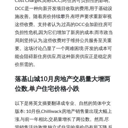
Cost Charges,简称DCC)对住房可负担性的影响。
DCC是一种向新开发项目收取的费用,用于基础设
施改善。随着房价持续攀升,有呼声要求重新审视
这些收费。支持者认为,过高的DCC会加剧住房可
负担性危机,因为它们增加了新房的成本;而市政当
局则坚持认为,这些收费对于维持公共服务至关重
要。这场讨论凸显了一个两难困境:开发的成本可
能会阻碍新住房供应,而这种新房供应正是稳定房
价所需的。
落基山城10月房地产交易量大增两
位数,单户住宅价格小跌
以下是将英文摘要翻译成专业、自然的简体中文
版本: 10月份,Chilliwack房地产销售量出现大幅上
涨,与前一年相比,交易量增长了两位数。然而,尽
管销售活动激增,独立式住宅的房价仍有所下降,反