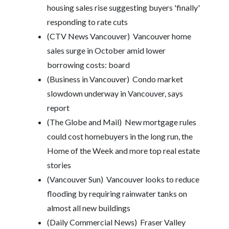
housing sales rise suggesting buyers 'finally'
responding to rate cuts
(CTV News Vancouver)
Vancouver home
sales surge in October amid lower
borrowing costs: board
(Business in Vancouver)
Condo market
slowdown underway in Vancouver, says
report
(The Globe and Mail)
New mortgage rules
could cost homebuyers in the long run, the
Home of the Week and more top real estate
stories
(Vancouver Sun)
Vancouver looks to reduce
flooding by requiring rainwater tanks on
almost all new buildings
(Daily Commercial News)
Fraser Valley