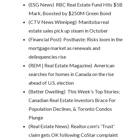
(ESG News)
RBC Real Estate Fund Hits $5B
Mark, Boosted by $250M Green Bond
(CTV News Winnipeg)
Manitoba real
estate sales pick up steam in October
(Financial Post)
Posthaste: Risks loom in the
mortgage market as renewals and
delinquencies rise
(REM | Real Estate Magazine)
American
searches for homes in Canada on the rise
ahead of U.S. election
(Better Dwelling)
This Week's Top Stories:
Canadian Real Estate Investors Brace For
Population Declines, & Toronto Condos
Plunge
(Real Estate News)
Realtor.com's 'Trust'
claim gets OK following CoStar complaint