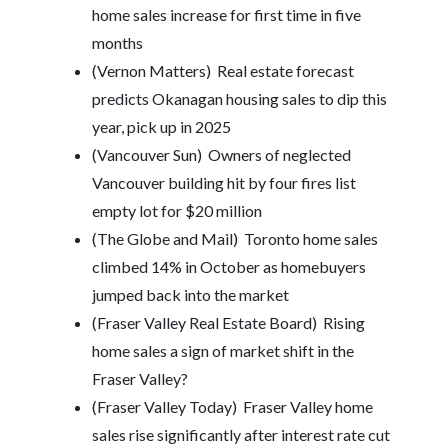
home sales increase for first time in five
months
(Vernon Matters)
Real estate forecast
predicts Okanagan housing sales to dip this
year, pick up in 2025
(Vancouver Sun)
Owners of neglected
Vancouver building hit by four fires list
empty lot for $20 million
(The Globe and Mail)
Toronto home sales
climbed 14% in October as homebuyers
jumped back into the market
(Fraser Valley Real Estate Board)
Rising
home sales a sign of market shift in the
Fraser Valley?
(Fraser Valley Today)
Fraser Valley home
sales rise significantly after interest rate cut