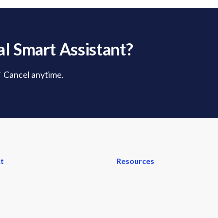
l Smart Assistant?
✓ Cancel anytime.
t
Resources
ew
FAQs
User Guide
tes
Invite & Earn