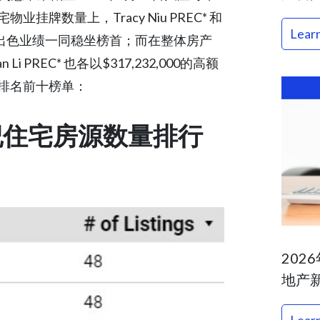
牌数量上，Tracy Niu PREC* 和
Lear
个活跃挂牌的出色业绩一同稳坐榜首；而在整体房产
an Li PREC* 也各以$317,232,000的高额
排名前十榜单：
纪住宅房源数量排行
202
地产