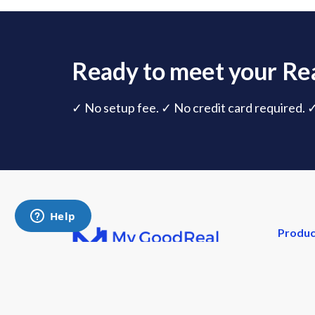
Ready to meet your Rea
✓ No setup fee. ✓ No credit card required. 
Produc
Overvi
Follow us on:
Pricing
Templa