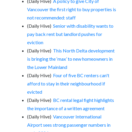
(Daily Hive)
A policy to give City of
Vancouver the first right to buy properties is
not recommended: staff
(Daily Hive)
Senior with disability wants to
pay back rent but landlord pushes for
eviction
(Daily Hive)
This North Delta development
is bringing the ‘max’ to new homeowners in
the Lower Mainland
(Daily Hive)
Four of five BC renters can't
afford to stay in their neighbourhood if
evicted
(Daily Hive)
BC rental legal fight highlights
the importance of a written agreement
(Daily Hive)
Vancouver International
Airport sees strong passenger numbers in