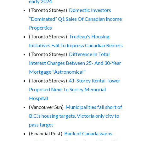
early 2024
(Toronto Storeys)
Domestic Investors
“Dominated” Q1 Sales Of Canadian Income
Properties
(Toronto Storeys)
Trudeau's Housing
Initiatives Fail To Impress Canadian Renters
(Toronto Storeys)
Difference In Total
Interest Charges Between 25- And 30-Year
Mortgage "Astronomical"
(Toronto Storeys)
41-Storey Rental Tower
Proposed Next To Surrey Memorial
Hospital
(Vancouver Sun)
Municipalities fall short of
B.C.'s housing targets, Victoria only city to
pass target
(Financial Post)
Bank of Canada warns