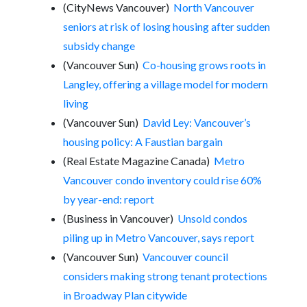
(CityNews Vancouver)
North Vancouver
seniors at risk of losing housing after sudden
subsidy change
(Vancouver Sun)
Co-housing grows roots in
Langley, offering a village model for modern
living
(Vancouver Sun)
David Ley: Vancouver’s
housing policy: A Faustian bargain
(Real Estate Magazine Canada)
Metro
Vancouver condo inventory could rise 60%
by year-end: report
(Business in Vancouver)
Unsold condos
piling up in Metro Vancouver, says report
(Vancouver Sun)
Vancouver council
considers making strong tenant protections
in Broadway Plan citywide