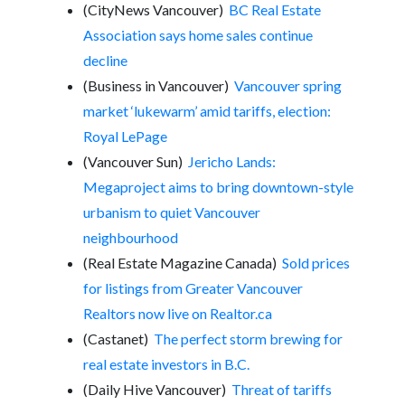
(CityNews Vancouver)
BC Real Estate
Association says home sales continue
decline
(Business in Vancouver)
Vancouver spring
market ‘lukewarm’ amid tariffs, election:
Royal LePage
(Vancouver Sun)
Jericho Lands:
Megaproject aims to bring downtown-style
urbanism to quiet Vancouver
neighbourhood
(Real Estate Magazine Canada)
Sold prices
for listings from Greater Vancouver
Realtors now live on Realtor.ca
(Castanet)
The perfect storm brewing for
real estate investors in B.C.
(Daily Hive Vancouver)
Threat of tariffs