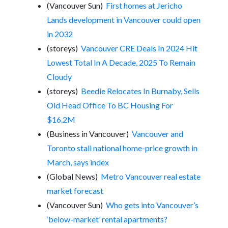
(Vancouver Sun)
First homes at Jericho
Lands development in Vancouver could open
in 2032
(storeys)
Vancouver CRE Deals In 2024 Hit
Lowest Total In A Decade, 2025 To Remain
Cloudy
(storeys)
Beedie Relocates In Burnaby, Sells
Old Head Office To BC Housing For
$16.2M
(Business in Vancouver)
Vancouver and
Toronto stall national home-price growth in
March, says index
(Global News)
Metro Vancouver real estate
market forecast
(Vancouver Sun)
Who gets into Vancouver’s
‘below-market’ rental apartments?