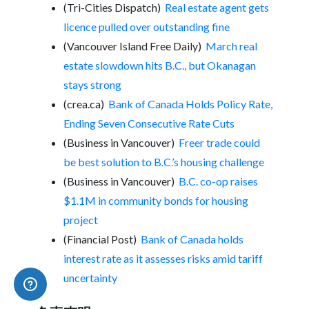
(Tri-Cities Dispatch)
Real estate agent gets
licence pulled over outstanding fine
(Vancouver Island Free Daily)
March real
estate slowdown hits B.C., but Okanagan
stays strong
(crea.ca)
Bank of Canada Holds Policy Rate,
Ending Seven Consecutive Rate Cuts
(Business in Vancouver)
Freer trade could
be best solution to B.C.’s housing challenge
(Business in Vancouver)
B.C. co-op raises
$1.1M in community bonds for housing
project
(Financial Post)
Bank of Canada holds
interest rate as it assesses risks amid tariff
uncertainty