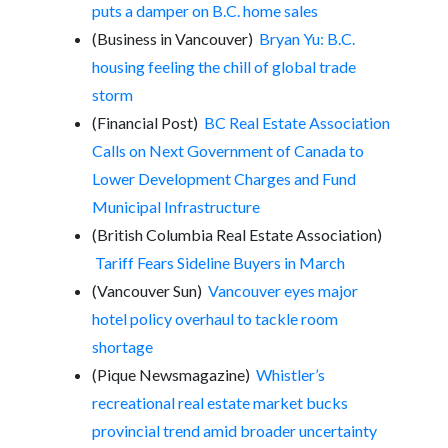
puts a damper on B.C. home sales
(Business in Vancouver)
Bryan Yu: B.C.
housing feeling the chill of global trade
storm
(Financial Post)
BC Real Estate Association
Calls on Next Government of Canada to
Lower Development Charges and Fund
Municipal Infrastructure
(British Columbia Real Estate Association)
Tariff Fears Sideline Buyers in March
(Vancouver Sun)
Vancouver eyes major
hotel policy overhaul to tackle room
shortage
(Pique Newsmagazine)
Whistler’s
recreational real estate market bucks
provincial trend amid broader uncertainty