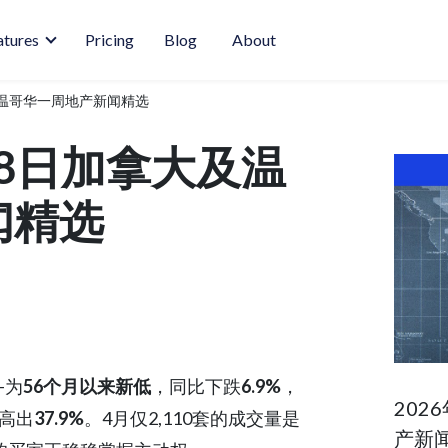
atures
Pricing
Blog
About
及温哥华一周地产新闻精选
至8日加拿大及温
闻精选
—为
56个月以来新低
，同比下跌
6.9%
，
202
平高出
37.9%
。4月仅2,110套的成交量是
产新