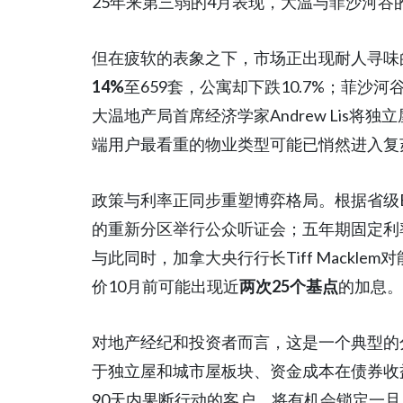
25年来第三弱的4月表现，大温与菲沙河谷
但在疲软的表象之下，市场正出现耐人寻味
14%
至659套，公寓却下跌10.7%；菲沙河
大温地产局首席经济学家Andrew Lis
端用户最看重的物业类型可能已悄然进入复
政策与利率正同步重塑博弈格局。根据省级Bi
的重新分区举行公众听证会；五年期固定利
与此同时，加拿大央行行长Tiff Mackl
价10月前可能出现近
两次25个基点
的加息。
对地产经纪和投资者而言，这是一个典型的
于独立屋和城市屋板块、资金成本在债券收益
90天内果断行动的客户，将有机会锁定一