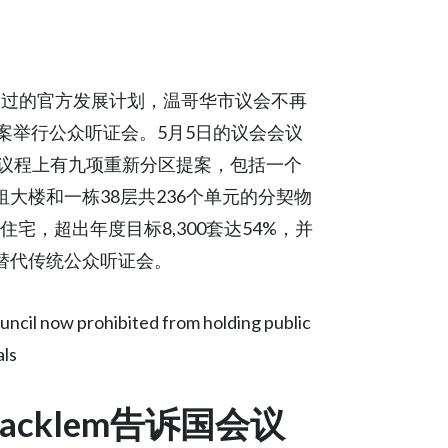
2日通过的官方发展计划，温哥华市议会不再
案举行公众听证会。5月5日的议会会议
议程上有九项重新分区提案，包括一个
租大楼和一栋38层共236个单元的分契物
新住宅，超出年度目标8,300套达54%，并
替代传统公众听证会。
ncil now prohibited from holding public
als
acklem告诉国会议