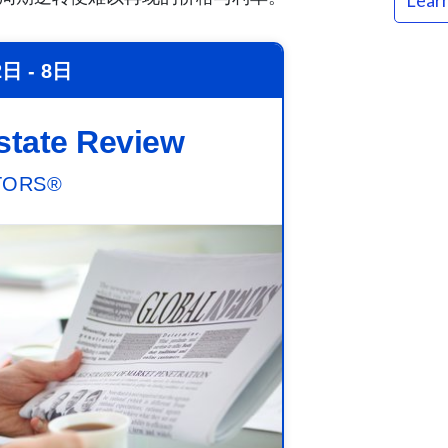
Lear
日 - 8日
state Review
LTORS®