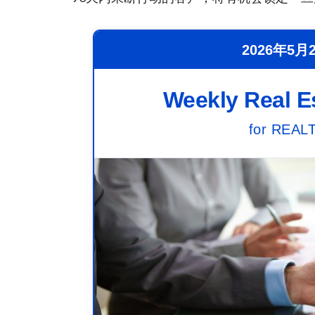
2026年5月2
Weekly Real E
for REA