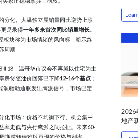
的买家正稳稳掌握主动权。
Lear
的分化。大温独立屋销量同比逆势上涨
谷更是录得
一年多来首次同比销量增长
。
将独立屋板块称为市场情绪的风向标，暗示终
苏周期。
ll 18，温哥华市议会不再就以住宅为主
率房贷随油价回落已下降
12-16个基点
；
em对能源驱动通胀发出鹰派信号，市场已定
202
分化市场：价格不均衡下行、机会集中
地产
率走低与央行鹰派之间拉扯。未来60-
旦周期逆转便难以再现的价格与利率。