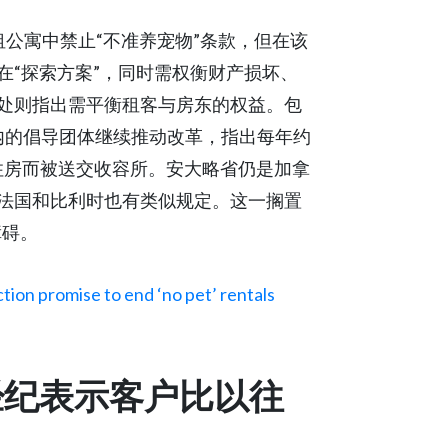
租公寓中禁止“不准养宠物”条款，但在该
在“探索方案”，同时需权衡财产损坏、
处则指出需平衡租客与房东的权益。包
教会在内的倡导团体继续推动改革，指出每年约
的住房而被送交收容所。安大略省仍是加拿
法国和比利时也有类似规定。这一搁置
障碍。
ction promise to end ‘no pet’ rentals
经纪表示客户比以往