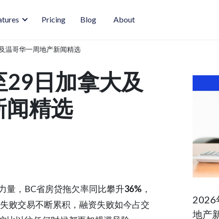
atures
Pricing
Blog
About
拿大及温哥华一周地产新闻精选
日至29日加拿大及
新闻精选
力量，BC省房贷拖欠率同比攀升
36%
，
202
失败交易不断累积，融资失败如今占交
地产