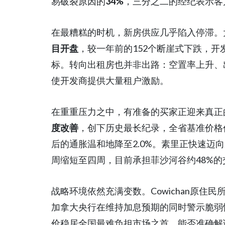
易破裂原因的
34%
，三分之二的经纪表示客
在最糟糕的时机，新房供应几乎陷入停滞。
目开盘
，较一年前的152个断崖式下跌，
标。转向出租房也并非出路：空置率上升、
使开发商提供大量租户激励。
在重重压力之中，有准备的买家正迎来真正
度改善
，创下历史最长纪录，全省基准价格
后的通胀温和地降至2.0%。素里正快速迈
周缩短至四周，目前承担菲沙河谷约48%的
战略环境依然充满变数。Cowichan原住
加拿大央行在维持加息预期的同时警示脆弱
价稳居全国最难负担市场之首。能否准确解