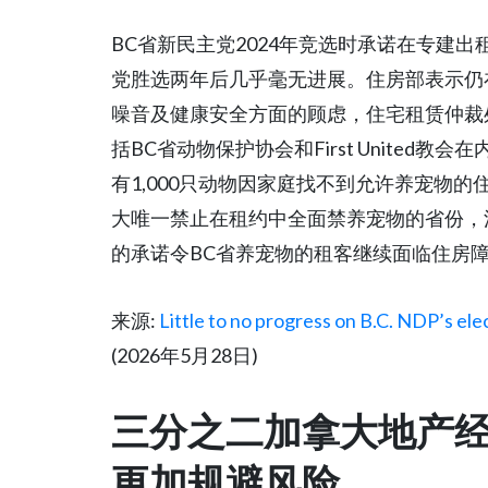
BC省新民主党2024年竞选时承诺在专建出
党胜选两年后几乎毫无进展。住房部表示仍
噪音及健康安全方面的顾虑，住宅租赁仲裁
括BC省动物保护协会和First United
有1,000只动物因家庭找不到允许养宠物
大唯一禁止在租约中全面禁养宠物的省份，
的承诺令BC省养宠物的租客继续面临住房
来源:
Little to no progress on B.C. NDP’s ele
(2026年5月28日)
三分之二加拿大地产
更加规避风险