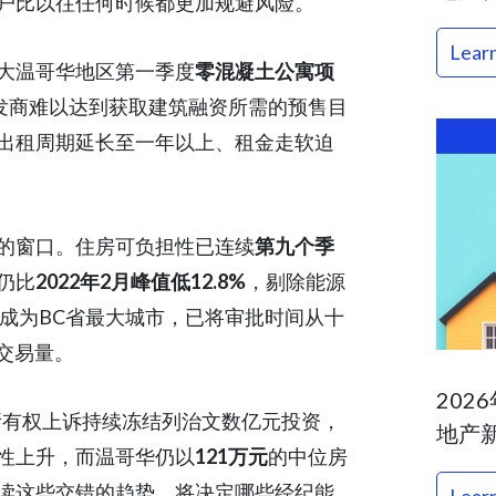
户比以往任何时候都更加规避风险。
Lear
大温哥华地区第一季度
零混凝土公寓项
开发商难以达到获取建筑融资所需的预售目
出租周期延长至一年以上、租金走软迫
的窗口。住房可负担性已连续
第九个季
仍比
2022年2月峰值低12.8%
，剔除能源
向成为BC省最大城市，已将审批时间从十
交易量。
202
民所有权上诉持续冻结列治文数亿元投资，
地产
性上升，而温哥华仍以
121万元
的中位房
读这些交错的趋势，将决定哪些经纪能